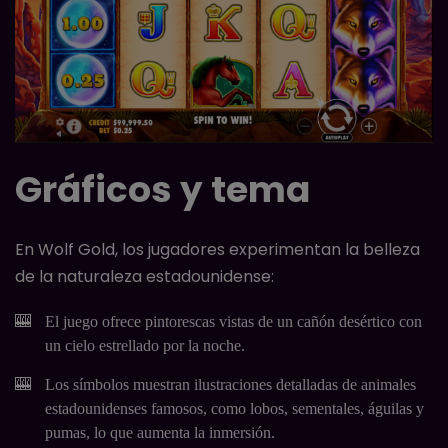
Gráficos y tema
En Wolf Gold, los jugadores experimentan la belleza
de la naturaleza estadounidense:
El juego ofrece pintorescas vistas de un cañón desértico con
un cielo estrellado por la noche.
Los símbolos muestran ilustraciones detalladas de animales
estadounidenses famosos, como lobos, sementales, águilas y
pumas, lo que aumenta la inmersión.