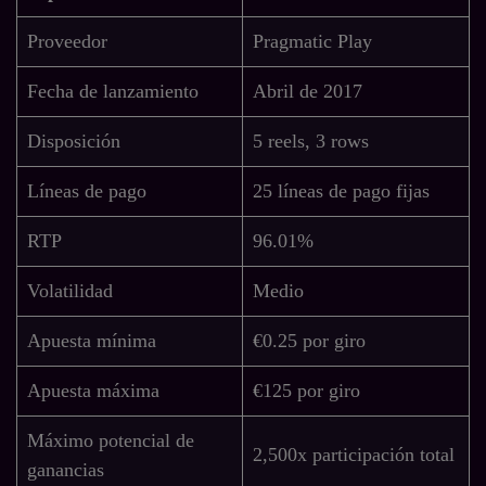
Gems Bonanza
Proveedor
Pragmatic Play
Gold Party
Fecha de lanzamiento
Abril de 2017
Great Rhino
Disposición
5 reels, 3 rows
Heart of Rio
Líneas de pago
25 líneas de pago fijas
Joker Jewels
RTP
96.01%
Joker’s Jewels Hot
Volatilidad
Medio
Madame Destiny
Apuesta mínima
€0.25 por giro
Apuesta máxima
€125 por giro
Master Joker
Máximo potencial de
Mustang Gold
2,500x participación total
ganancias