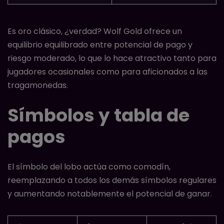
Sugar Rush 1000
Es oro clásico, ¿verdad? Wolf Gold ofrece un
Sweet Bonanza
equilibrio equilibrado entre potencial de pago y
riesgo moderado, lo que lo hace atractivo tanto para
jugadores ocasionales como para aficionados a las
tragamonedas.
Símbolos y tabla de
pagos
El símbolo del lobo actúa como comodín,
reemplazando a todos los demás símbolos regulares
y aumentando notablemente el potencial de ganar.