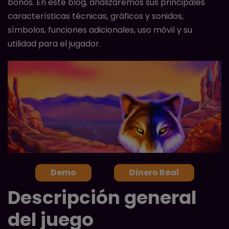
bonos. En este blog, analizaremos sus principales
características técnicas, gráficos y sonidos,
Bigger Bass Splash
símbolos, funciones adicionales, uso móvil y su
utilidad para el jugador.
Big Juan
Big Bass Bonanza
Book Of The Fallen
Buffalo King Megaways
Candy Jar Clusters
Demo
Dinero Real
Cleocatra
Descripción general
Club Tropicana
del juego
Congo Cash