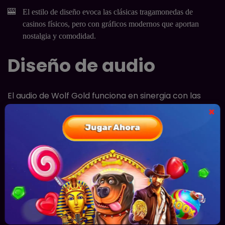
El estilo de diseño evoca las clásicas tragamonedas de
casinos físicos, pero con gráficos modernos que aportan
nostalgia y comodidad.
Diseño de audio
El audio de Wolf Gold funciona en sinergia con las
imágenes para mejorar la atmósfera general:
×
La experiencia de juego se enriquece gracias a los sonidos
ambientales de fondo, como el aullido de los lobos, el canto
de los pájaros y otros sonidos suaves de la naturaleza.
Los efectos de sonido de las tragamonedas aumentan el
realismo durante los giros y las ganancias.
La transición de audio entre el juego base y las rondas de
bonificación es fluida, lo que aumenta la emoción sin