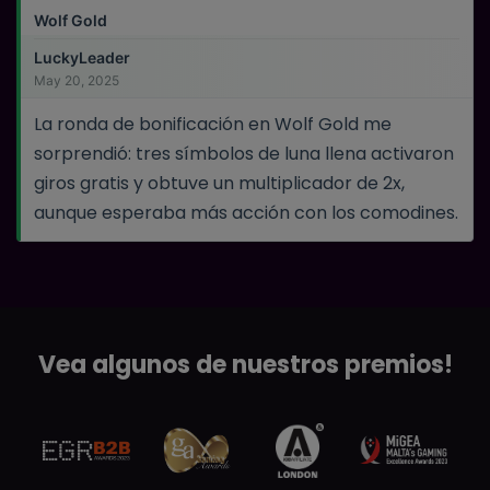
Wolf Gold
LuckyLeader
May 20, 2025
La ronda de bonificación en Wolf Gold me
sorprendió: tres símbolos de luna llena activaron
giros gratis y obtuve un multiplicador de 2x,
aunque esperaba más acción con los comodines.
Vea algunos de nuestros premios!