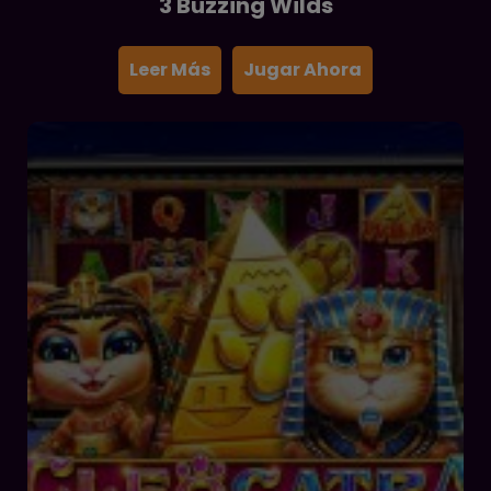
3 Buzzing Wilds
Leer Más
Jugar Ahora