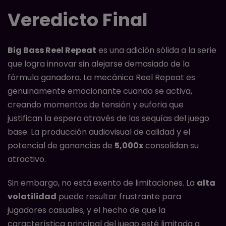
Veredicto Final
Big Bass Reel Repeat
es una adición sólida a la serie
que logra innovar sin alejarse demasiado de la
fórmula ganadora. La mecánica Reel Repeat es
genuinamente emocionante cuando se activa,
creando momentos de tensión y euforia que
justifican la espera através de las sequías del juego
base. La producción audiovisual de calidad y el
potencial de ganancias de
5,000x
consolidan su
atractivo.
Sin embargo, no está exento de limitaciones. La
alta
volatilidad
puede resultar frustrante para
jugadores casuales, y el hecho de que la
característica principal del juego esté limitada a