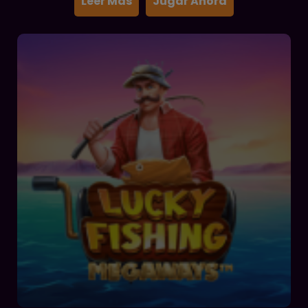
Leer Más
Jugar Ahora