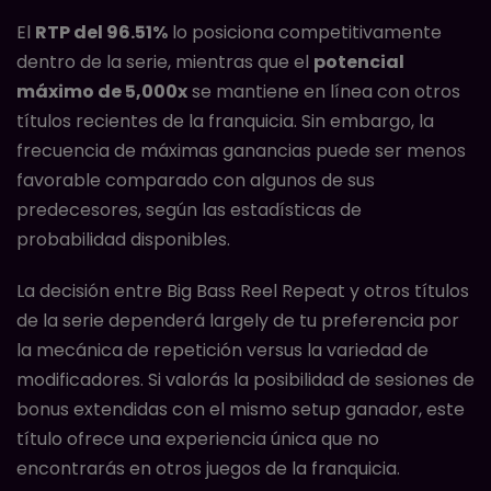
El
RTP del 96.51%
lo posiciona competitivamente
dentro de la serie, mientras que el
potencial
máximo de 5,000x
se mantiene en línea con otros
títulos recientes de la franquicia. Sin embargo, la
frecuencia de máximas ganancias puede ser menos
favorable comparado con algunos de sus
predecesores, según las estadísticas de
probabilidad disponibles.
La decisión entre Big Bass Reel Repeat y otros títulos
de la serie dependerá largely de tu preferencia por
la mecánica de repetición versus la variedad de
modificadores. Si valorás la posibilidad de sesiones de
bonus extendidas con el mismo setup ganador, este
título ofrece una experiencia única que no
encontrarás en otros juegos de la franquicia.