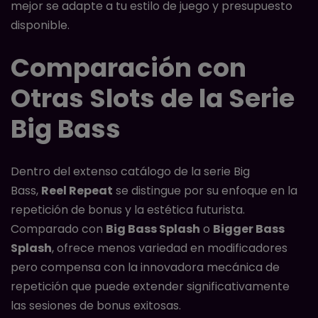
mejor se adapte a tu estilo de juego y presupuesto
disponible.
Comparación con
Otras Slots de la Serie
Big Bass
Dentro del extenso catálogo de la serie Big
Bass,
Reel Repeat
se distingue por su enfoque en la
repetición de bonus y la estética futurista.
Comparado con
Big Bass Splash
o
Bigger Bass
Splash
, ofrece menos variedad en modificadores
pero compensa con la innovadora mecánica de
repetición que puede extender significativamente
las sesiones de bonus exitosas.