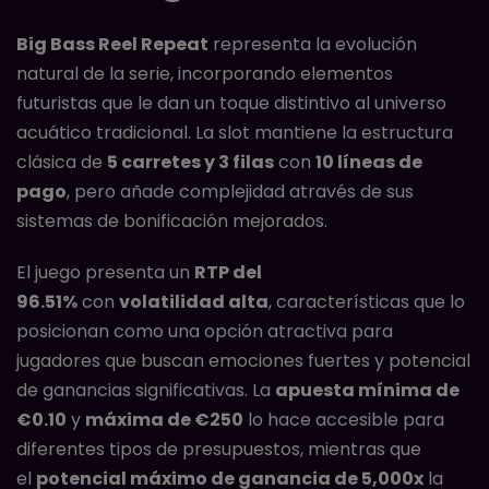
Big Bass Reel Repeat
representa la evolución
Cosmic Cash
natural de la serie, incorporando elementos
futuristas que le dan un toque distintivo al universo
Diamond Strike
acuático tradicional. La slot mantiene la estructura
Diamonds are Forever 3 Lines
clásica de
5 carretes y 3 filas
con
10 líneas de
pago
, pero añade complejidad através de sus
Gates of Olympus
sistemas de bonificación mejorados.
El juego presenta un
RTP del
Fortune of Giza
96.51%
con
volatilidad alta
, características que lo
Forge Of Olympus
posicionan como una opción atractiva para
jugadores que buscan emociones fuertes y potencial
Gates of Olympus 1000
de ganancias significativas. La
apuesta mínima de
€0.10
y
máxima de €250
lo hace accesible para
Gates of Hades
diferentes tipos de presupuestos, mientras que
el
potencial máximo de ganancia de 5,000x
la