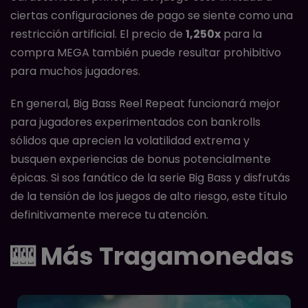
ciertas configuraciones de pago se siente como una
restricción artificial. El precio de
1,250x
para la
compra MEGA también puede resultar prohibitivo
para muchos jugadores.
En general, Big Bass Reel Repeat funcionará mejor
para jugadores experimentados con bankrolls
sólidos que aprecien la volatilidad extrema y
busquen experiencias de bonus potencialmente
épicas. Si sos fanático de la serie Big Bass y disfrutás
de la tensión de los juegos de alto riesgo, este título
definitivamente merece tu atención.
🎰 Más Tragamonedas