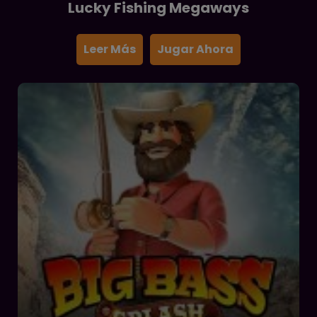
Lucky Fishing Megaways
Leer Más
Jugar Ahora