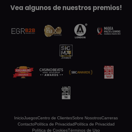
Vea algunos de nuestros premios!
Inicio
Juegos
Centro de Clientes
Sobre Nosotros
Carreras
Contacto
Política de Privacidad
Política de Privacidad
Política de Cookies
Términos de Uso