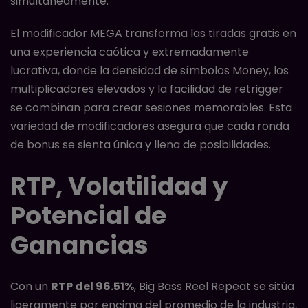
simultáneamente.
El modificador MEGA transforma las tiradas gratis en
una experiencia caótica y extremadamente
lucrativa, donde la densidad de símbolos Money, los
multiplicadores elevados y la facilidad de retrigger
se combinan para crear sesiones memorables. Esta
variedad de modificadores asegura que cada ronda
de bonus se sienta única y llena de posibilidades.
RTP, Volatilidad y
Potencial de
Ganancias
Con un
RTP del 96.51%
, Big Bass Reel Repeat se sitúa
ligeramente por encima del promedio de la industria,