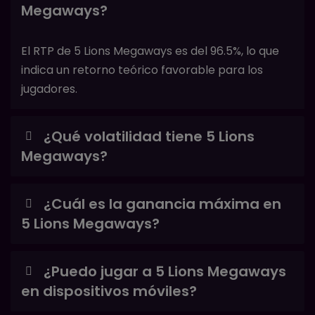
Megaways?
El RTP de 5 Lions Megaways es del 96.5%, lo que
indica un retorno teórico favorable para los
jugadores.
¿Qué volatilidad tiene 5 Lions
Megaways?
¿Cuál es la ganancia máxima en
5 Lions Megaways?
¿Puedo jugar a 5 Lions Megaways
en dispositivos móviles?