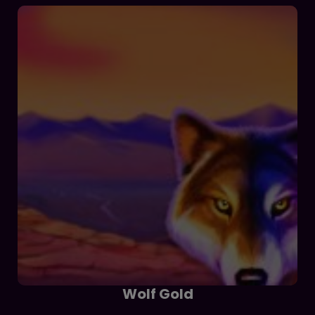
Wolf Gold