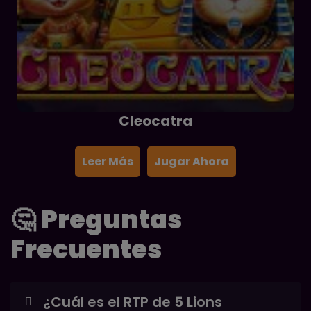
Cleocatra
Leer Más
Jugar Ahora
🤔
Preguntas
Frecuentes
¿Cuál es el RTP de 5 Lions