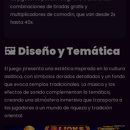
combinaciones de tiradas gratis y
multiplicadores de comodín, que van desde 2x
hasta 40x.
🖼️
Diseño y Temática
El juego presenta una estética inspirada en la cultura
asiática, con símbolos dorados detallados y un fondo
que evoca templos tradicionales. La música y los
efectos de sonido complementan la temática,
creando una atmósfera inmersiva que transporta a
los jugadores a un mundo de riqueza y tradición
oriental.