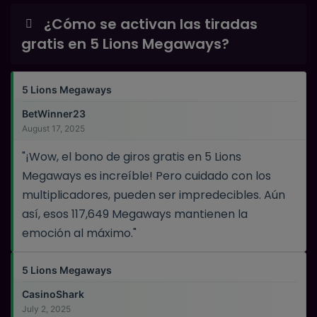
¿Cómo se activan las tiradas
gratis en 5 Lions Megaways?
5 Lions Megaways
BetWinner23
August 17, 2025
"¡Wow, el bono de giros gratis en 5 Lions
Megaways es increíble! Pero cuidado con los
multiplicadores, pueden ser impredecibles. Aún
así, esos 117,649 Megaways mantienen la
emoción al máximo."
5 Lions Megaways
CasinoShark
July 2, 2025