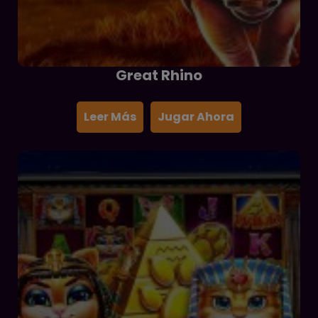
Great Rhino
Leer Más
Jugar Ahora