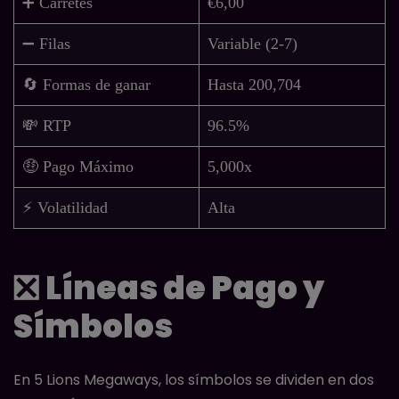
➕ Carretes
€6,00
Gems Bonanza
➖ Filas
Variable (2-7)
Gold Party
🔄 Formas de ganar
Hasta 200,704
Great Rhino
💸 RTP
96.5%
Heart of Rio
🤑 Pago Máximo
5,000x
Joker Jewels
⚡ Volatilidad
Alta
Joker’s Jewels Hot
❎
Líneas de Pago y
Madame Destiny
Símbolos
Master Joker
Mustang Gold
En 5 Lions Megaways, los símbolos se dividen en dos