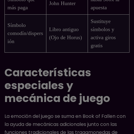
John Hunter
más paga
apuesta
Sustituye
Símbolo
Libro antiguo
símbolos y
comodín/dispers
(Ojo de Horus)
activa giros
ión
gratis
Características
especiales y
mecánica de juego
La emoción del juego se suma en Book of Fallen con
la ayuda de mecánicas adicionales junto con las
funciones tradicionales de las tragamonedas de