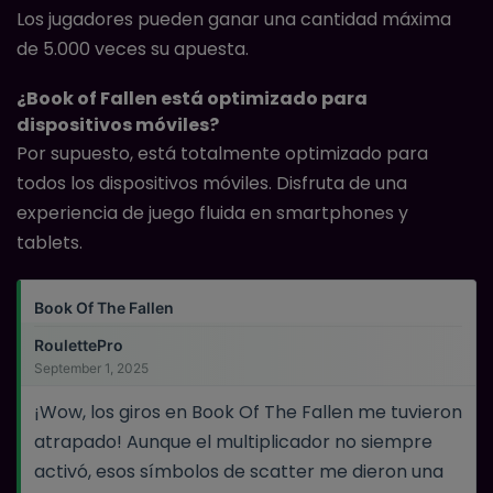
Los jugadores pueden ganar una cantidad máxima
de 5.000 veces su apuesta.
¿Book of Fallen está optimizado para
dispositivos móviles?
Por supuesto, está totalmente optimizado para
todos los dispositivos móviles. Disfruta de una
experiencia de juego fluida en smartphones y
tablets.
Book Of The Fallen
RoulettePro
September 1, 2025
¡Wow, los giros en Book Of The Fallen me tuvieron
atrapado! Aunque el multiplicador no siempre
activó, esos símbolos de scatter me dieron una