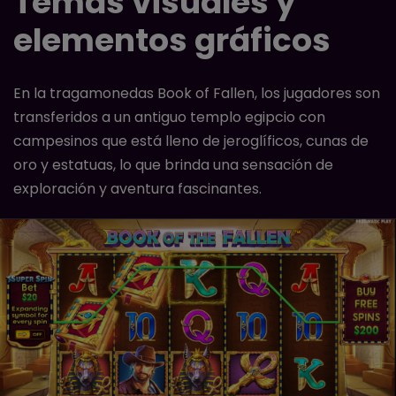
Temas visuales y
elementos gráficos
En la tragamonedas Book of Fallen, los jugadores son
transferidos a un antiguo templo egipcio con
campesinos que está lleno de jeroglíficos, cunas de
oro y estatuas, lo que brinda una sensación de
exploración y aventura fascinantes.