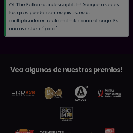
Of The Fallen es indescriptible! Aunque a veces
los giros pueden ser esquivos, esos
multiplicadores realmente iluminan el juego. Es
una aventura épica."
Vea algunos de nuestros premios!