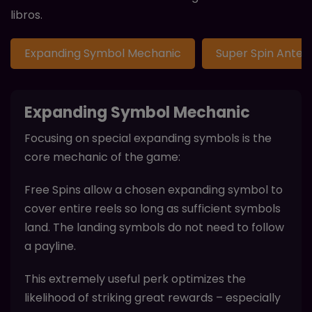
libros.
Expanding Symbol Mechanic
Super Spin Ante 
Expanding Symbol Mechanic
Focusing on special expanding symbols is the
core mechanic of the game:
Free Spins allow a chosen expanding symbol to
cover entire reels so long as sufficient symbols
land. The landing symbols do not need to follow
a payline.
This extremely useful perk optimizes the
likelihood of striking great rewards – especially