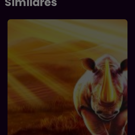
Similares