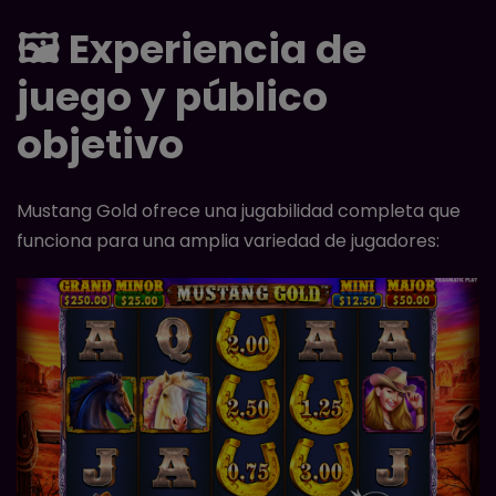
🖼️ Experiencia de
juego y público
objetivo
Mustang Gold ofrece una jugabilidad completa que
funciona para una amplia variedad de jugadores: