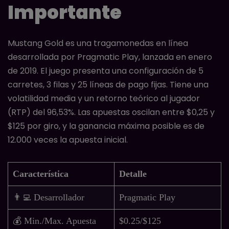
Importante
Cosmic Cash
Mustang Gold es una tragamonedas en línea
Diamond Strike
desarrollada por Pragmatic Play, lanzada en enero
de 2019. El juego presenta una configuración de 5
Diamonds are Forever 3 Lines
carretes, 3 filas y 25 líneas de pago fijas. Tiene una
volatilidad media y un retorno teórico al jugador
Gates of Olympus
(RTP) del 96,53%. Las apuestas oscilan entre $0,25 y
$125 por giro, y la ganancia máxima posible es de
Fortune of Giza
12.000 veces la apuesta inicial.
Forge Of Olympus
Característica
Detalle
Gates of Olympus 1000
👨‍💻 Desarrollador
Pragmatic Play
Gates of Hades
💰 Min./Max. Apuesta
$0.25/$125