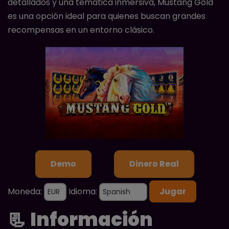
detallados y una temática inmersiva, Mustang Gold
es una opción ideal para quienes buscan grandes
Bigger Bass Splash
recompensas en un entorno clásico.
Big Juan
Big Bass Bonanza
Book Of The Fallen
Buffalo King Megaways
Candy Jar Clusters
Demo
Dinero Real
Cleocatra
Moneda:
Idioma:
Jugar
Club Tropicana
📃
Información
Congo Cash