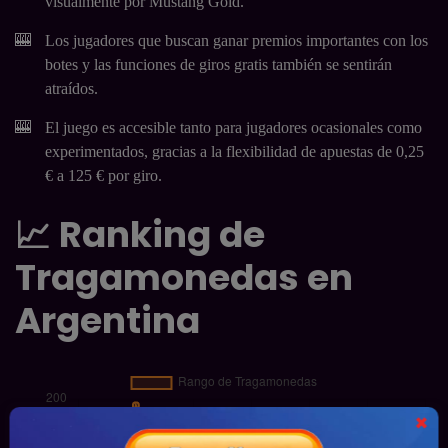
visualmente por Mustang Gold.
Los jugadores que buscan ganar premios importantes con los
botes y las funciones de giros gratis también se sentirán
atraídos.
El juego es accesible tanto para jugadores ocasionales como
experimentados, gracias a la flexibilidad de apuestas de 0,25
€ a 125 € por giro.
📈 Ranking de
Tragamonedas en
Argentina
×