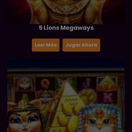
5 Lions Megaways
Leer Más
Jugar Ahora