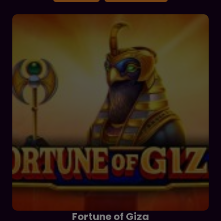
Fortune of Giza