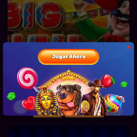
×
Big Juan
Leer Más
Jugar Ahora