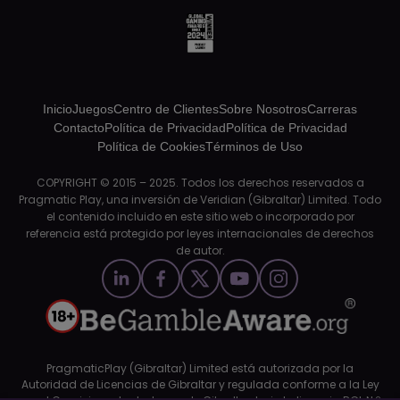
Inicio
Juegos
Centro de Clientes
Sobre Nosotros
Carreras
Contacto
Política de Privacidad
Política de Privacidad
Política de Cookies
Términos de Uso
COPYRIGHT © 2015 – 2025. Todos los derechos reservados a
Pragmatic Play, una inversión de
Veridian (Gibraltar) Limited
. Todo
el contenido incluido en este sitio web o incorporado por
referencia está protegido por leyes internacionales de derechos
de autor.
PragmaticPlay (Gibraltar) Limited está autorizada por la
Autoridad de Licencias de Gibraltar y regulada conforme a la Ley