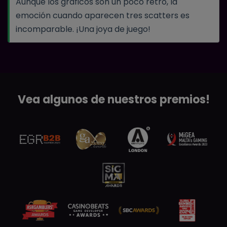
Aunque los gráficos son un poco retro, la
emoción cuando aparecen tres scatters es
incomparable. ¡Una joya de juego!
Vea algunos de nuestros premios!