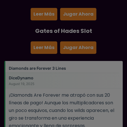
Leer Más
Jugar Ahora
Gates of Hades Slot
Leer Más
Jugar Ahora
Diamonds are Forever 3 Lines
DiceDynamo
August 19, 2025
¡Diamonds Are Forever me atrapó con sus 20
líneas de pago! Aunque los multiplicadores son
un poco esquivos, cuando los wilds aparecen, el
giro se transforma en una experiencia
emocionante y llena de sorpresas.