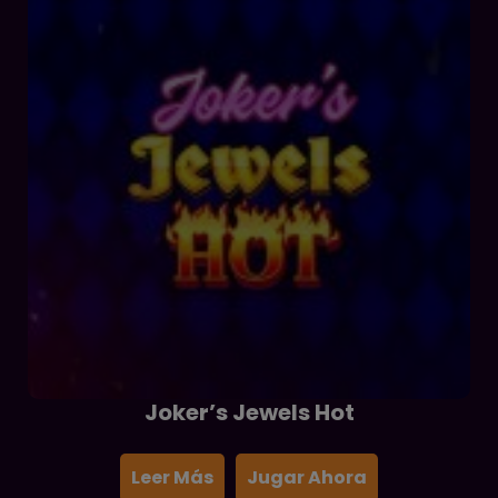
Joker’s Jewels Hot
Leer Más
Jugar Ahora