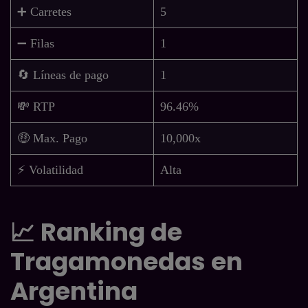
➕ Carretes
5
➖ Filas
1
🔄 Líneas de pago
1
💸 RTP
96.46%
🤑 Max. Pago
10,000x
⚡ Volatilidad
Alta
📈 Ranking de
Tragamonedas en
Argentina