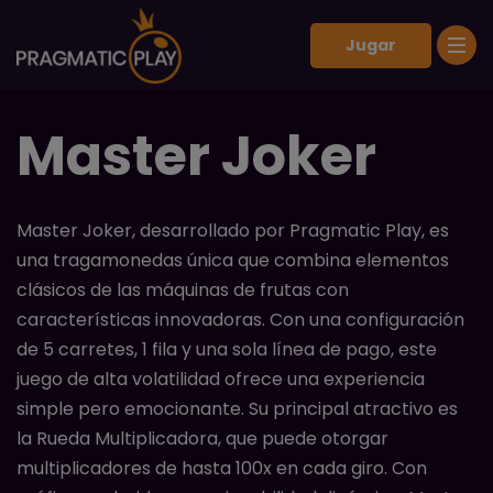
Jugar
Gold Party 2
Tragaperras de Animales
Master Joker
Great Rhino
Tragaperras Dulces
Heart of Rio
Tragaperras de Antigua
Master Joker, desarrollado por Pragmatic Play, es
Joker Jewels
Tragamonedas de Pesca
una tragamonedas única que combina elementos
clásicos de las máquinas de frutas con
Joker’s Jewels Hot
características innovadoras. Con una configuración
de 5 carretes, 1 fila y una sola línea de pago, este
Lucky Fishing Megaways
juego de alta volatilidad ofrece una experiencia
simple pero emocionante. Su principal atractivo es
Madame Destiny
la Rueda Multiplicadora, que puede otorgar
multiplicadores de hasta 100x en cada giro. Con
Master Joker