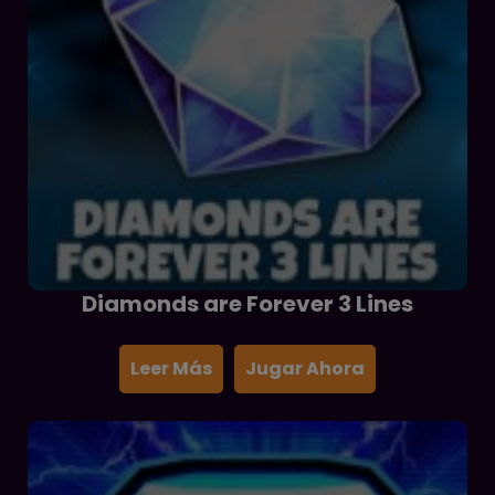
Diamonds are Forever 3 Lines
Leer Más
Jugar Ahora