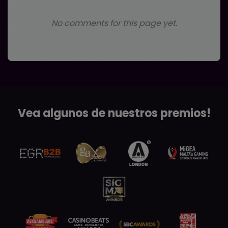
No comments for this page yet.
Vea algunos de nuestros premios!