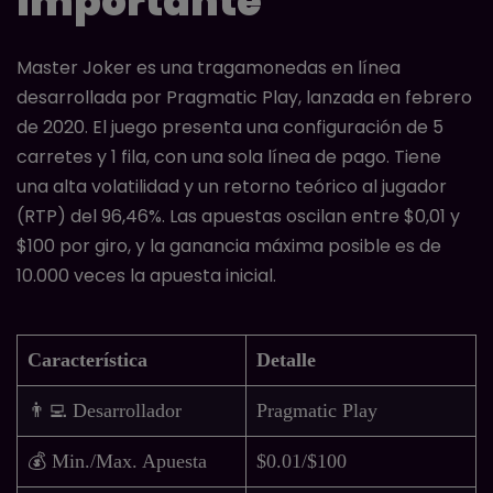
Importante
Master Joker es una tragamonedas en línea
desarrollada por Pragmatic Play, lanzada en febrero
de 2020. El juego presenta una configuración de 5
carretes y 1 fila, con una sola línea de pago. Tiene
una alta volatilidad y un retorno teórico al jugador
(RTP) del 96,46%. Las apuestas oscilan entre $0,01 y
$100 por giro, y la ganancia máxima posible es de
10.000 veces la apuesta inicial.
Característica
Detalle
👨‍💻 Desarrollador
Pragmatic Play
💰 Min./Max. Apuesta
$0.01/$100