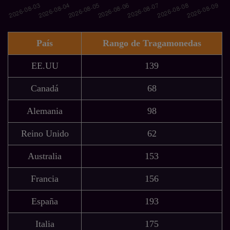
País
Rango de Tragamonedas
EE.UU
139
Canadá
68
Alemania
98
Reino Unido
62
Australia
153
Francia
156
España
193
Italia
175