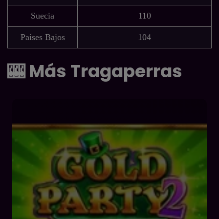
Suecia
110
Países Bajos
104
🎰 Más Tragaperras