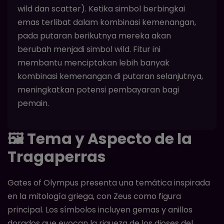
wild dan scatter). Ketika simbol berbingkai
emas terlibat dalam kombinasi kemenangan,
pada putaran berikutnya mereka akan
berubah menjadi simbol wild. Fitur ini
membantu menciptakan lebih banyak
kombinasi kemenangan di putaran selanjutnya,
meningkatkan potensi pembayaran bagi
pemain.
🖼️ Tema y Aspecto de la
Tragaperras
Gates of Olympus presenta una temática inspirada
en la mitología griega, con Zeus como figura
principal. Los símbolos incluyen gemas y anillos
dorados que evocan la riqueza de los dioses del