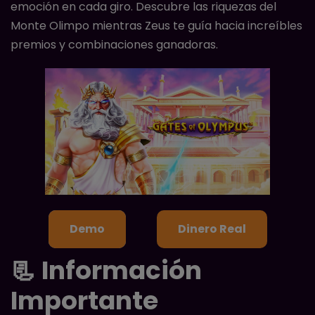
emoción en cada giro. Descubre las riquezas del
Mustang Gold
Monte Olimpo mientras Zeus te guía hacia increíbles
premios y combinaciones ganadoras.
Sugar Rush 1000
Sweet Bonanza
Sweet Bonanza Super Scatter
Sweet Rush Bonanza
Wealthy Frog
Demo
Dinero Real
Wolf Gold
📃 Información
Importante