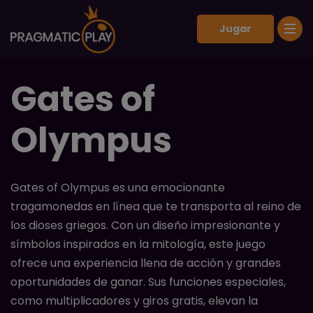
Jugar
Gold Party 2
Tragaperras de Animales
Gates of
Great Rhino
Tragaperras Dulces
Olympus
Heart of Rio
Tragaperras de Antigua
Joker Jewels
Tragamonedas de Pesca
Gates of Olympus es una emocionante
Joker’s Jewels Hot
tragamonedas en línea que te transporta al reino de
los dioses griegos. Con un diseño impresionante y
Lucky Fishing Megaways
símbolos inspirados en la mitología, este juego
ofrece una experiencia llena de acción y grandes
Madame Destiny
oportunidades de ganar. Sus funciones especiales,
como multiplicadores y giros gratis, elevan la
Master Joker