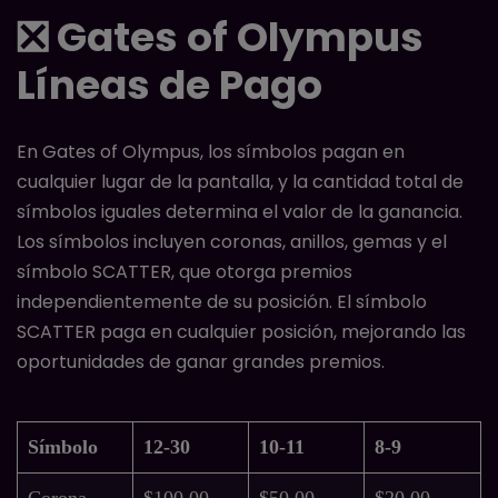
❎ Gates of Olympus
Líneas de Pago
En Gates of Olympus, los símbolos pagan en
cualquier lugar de la pantalla, y la cantidad total de
símbolos iguales determina el valor de la ganancia.
Los símbolos incluyen coronas, anillos, gemas y el
símbolo SCATTER, que otorga premios
independientemente de su posición. El símbolo
SCATTER paga en cualquier posición, mejorando las
oportunidades de ganar grandes premios.
Símbolo
12-30
10-11
8-9