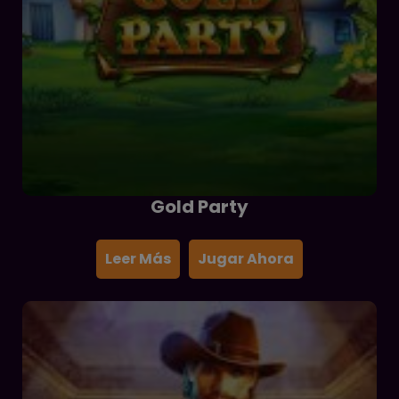
Gold Party
Leer Más
Jugar Ahora