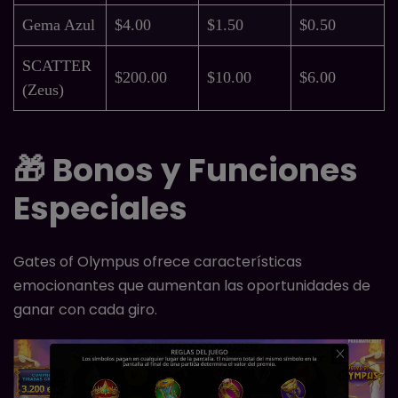
Gema Azul
$4.00
$1.50
$0.50
SCATTER
$200.00
$10.00
$6.00
(Zeus)
🎁 Bonos y Funciones
Especiales
Gates of Olympus ofrece características
emocionantes que aumentan las oportunidades de
ganar con cada giro.