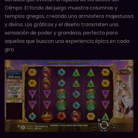
Olimpo. El fondo del juego muestra columnas y
templos griegos, creando una atmósfera majestuosa
y divina. Los gráficos y el diseño transmiten una
sensación de poder y grandeza, perfecta para
aquellos que buscan una experiencia épica en cada
giro.