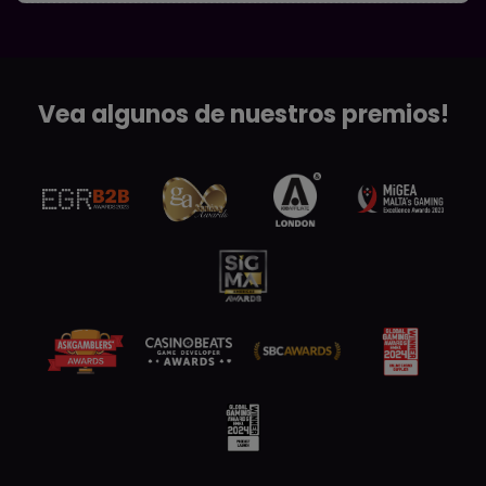
Vea algunos de nuestros premios!