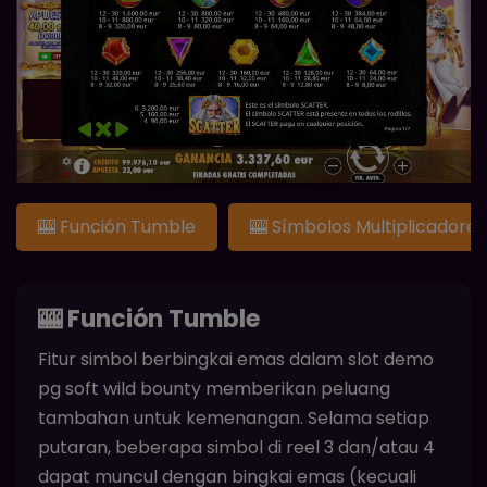
🎰 Función Tumble
🎰 Símbolos Multiplicadores
🎰 Función Tumble
Fitur simbol berbingkai emas dalam slot demo
pg soft wild bounty memberikan peluang
tambahan untuk kemenangan. Selama setiap
putaran, beberapa simbol di reel 3 dan/atau 4
dapat muncul dengan bingkai emas (kecuali