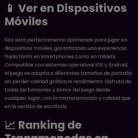
📱 Ver en Dispositivos
Móviles
Slot está perfectamente optimizado para jugar en
dispositivos móviles, garantizando una experiencia
fluida tanto en smartphones como en tablets.
Compatible con sistemas operativos iOS y Android,
el juego se adapta a diferentes tamaños de pantalla
sin perder calidad gráfica ni rendimiento. Disfruta de
todas las funciones y bonos del juego desde
cualquier lugar, con la misma emoción y calidad que
en la versión de escritorio.
📈 Ranking de