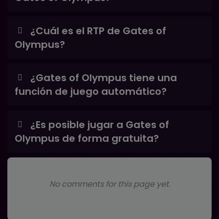
¿Cuál es el RTP de Gates of
Olympus?
¿Gates of Olympus tiene una
función de juego automático?
¿Es posible jugar a Gates of
Olympus de forma gratuita?
No comments for this page yet.